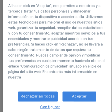
Al hacer click en "Aceptar", nos permites a nosotros y a
Correo electrónico:
*
terceros tratar tus datos personales y almacenar
información en tu dispositivo o acceder a ella. Utilizamos
estas tecnologías para mejorar el uso de nuestros sitios
web, garantizar tu seguridad, recopilar datos estadísticos
y, con tu consentimiento, adaptar nuestros servicios a tus
Número de teléfono
*
necesidades y mostrarte publicidad acorde con tus
preferencias. Si haces click en "Rechazar", no se llevará a
cabo ningún tratamiento de datos que requiera tu
consentimiento. Puedes cambiar de opinión y modificar
tus preferencias en cualquier momento haciendo clic en el
enlace "Configuración de privacidad" situado en el pie de
¿Por qué motivo contactas con nosotros?
*
página del sitio web. Encontrarás más información en
nuestra
Tu pregunta:
*
Rechazarlas todas
Aceptar
Configurar