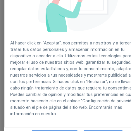
1️⃣ ¿Cómo actualizo los datos de empresa?
Ve a
Configuración → Empresa → Apartad
de Empresa
.
Al hacer click en "Aceptar", nos permites a nosotros y a terce
tratar tus datos personales y almacenar información en tu
Modifica los campos que necesites: razón
dispositivo o acceder a ella. Utilizamos estas tecnologías par
social, CIF/NIF, dirección fiscal o datos de
mejorar el uso de nuestros sitios web, garantizar tu seguridad
contacto.
recopilar datos estadísticos y, con tu consentimiento, adapta
nuestros servicios a tus necesidades y mostrarte publicidad 
Al guardar, el sistema te pedirá cómo tratar la
con tus preferencias. Si haces click en "Rechazar", no se lleva
facturas ya emitidas (ver siguiente pregunta).
cabo ningún tratamiento de datos que requiera tu consentimi
Puedes cambiar de opinión y modificar tus preferencias en cua
momento haciendo clic en el enlace "Configuración de privaci
situado en el pie de página del sitio web. Encontrarás más
información en nuestra