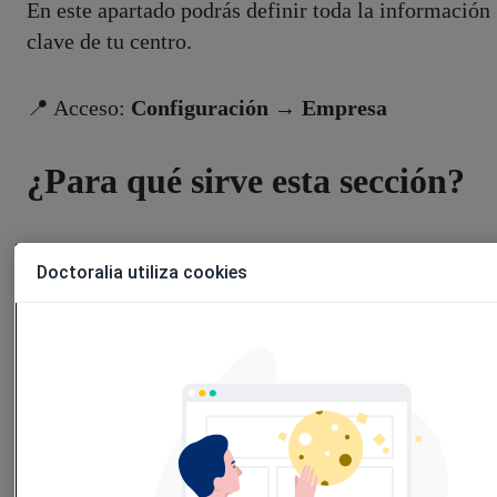
En este apartado podrás definir toda la información
clave de tu centro.
📍 Acceso:
Configuración → Empresa
¿Para qué sirve esta sección?
Esta sección, te permite registrar y gestionar toda la
Doctoralia utiliza cookies
información fiscal y legal de tu centro.
Todo lo que configures aquí se aplicará
automáticamente a
facturas, presupuestos y
documentos oficiales
, garantizando que tus
documentos sean válidos y reflejen correctamente
los datos de tu empresa.