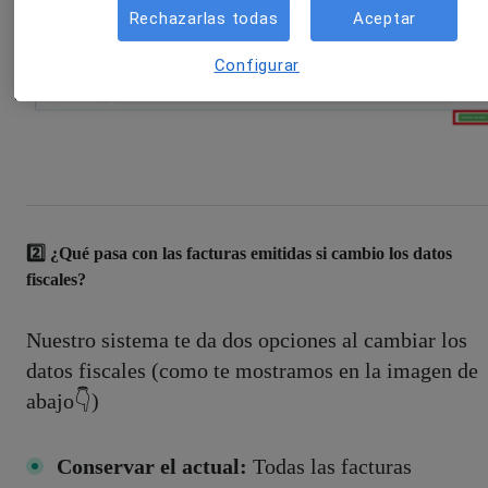
Rechazarlas todas
Aceptar
Configurar
2️⃣ ¿Qué pasa con las facturas emitidas si cambio los datos
fiscales?
Nuestro sistema te da dos opciones al cambiar los
datos fiscales (como te mostramos en la imagen de
abajo👇)
Conservar el actual:
Todas las facturas