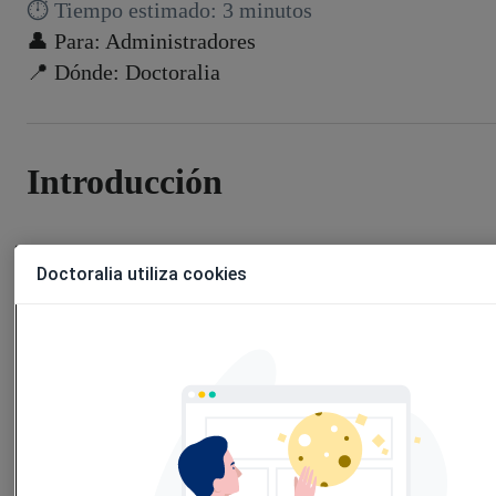
⏱️
Tiempo estimado: 3 minutos
👤 Para: Administradores
📍 Dónde: Doctoralia
Introducción
Las notificaciones de Doctoralia te ayudan a
Doctoralia utiliza cookies
mantener tu agenda organizada y a tus pacientes
informados, sin llamadas ni emails manuales.
Confirman citas, recuerdan visitas y facilitan
opiniones, mejorando la experiencia de todos.
Qué aprenderás