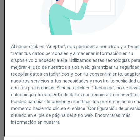
Qué son las notificaciones y por qué son útiles.
Qué tipos existen y cómo funcionan según tu
perfil.
Al hacer click en "Aceptar", nos permites a nosotros y a terce
tratar tus datos personales y almacenar información en tu
dispositivo o acceder a ella. Utilizamos estas tecnologías par
Cómo activarlas y configurarlas en tu centro
mejorar el uso de nuestros sitios web, garantizar tu seguridad
recopilar datos estadísticos y, con tu consentimiento, adapta
nuestros servicios a tus necesidades y mostrarte publicidad 
con tus preferencias. Si haces click en "Rechazar", no se lleva
Qué son y por qué te interesan
cabo ningún tratamiento de datos que requiera tu consentimi
Puedes cambiar de opinión y modificar tus preferencias en cua
momento haciendo clic en el enlace "Configuración de privaci
situado en el pie de página del sitio web. Encontrarás más
Las notificaciones son
mensajes automáticos
que
información en nuestra
llegan a tus pacientes para: