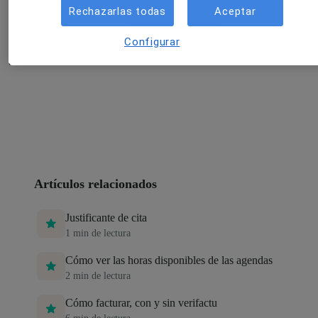
Rechazarlas todas
Aceptar
Configurar
Artículos relacionados
Justificante de cita
1
min de lectura
Cómo ver las horas disponibles de las agendas
2
min de lectura
Cómo facturar, con y sin verifactu