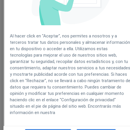
Podemos realizar el pago adelantado de las citas de
una manera muy fácil e intuitiva. Solamente
tenemos abrir la cita, clicamos en el botón “Pagar” 
realizamos la operación.
Al hacer click en "Aceptar", nos permites a nosotros y a
terceros tratar tus datos personales y almacenar informació
Una vez realizado el pago, podremos ver como
en tu dispositivo o acceder a ella. Utilizamos estas
nuestra cita sigue con el ESTADO “Pendiente”, per
tecnologías para mejorar el uso de nuestros sitios web,
podemos comprobar que está Pagada:
garantizar tu seguridad, recopilar datos estadísticos y, con tu
consentimiento, adaptar nuestros servicios a tus necesidade
y mostrarte publicidad acorde con tus preferencias. Si haces
click en "Rechazar", no se llevará a cabo ningún tratamiento d
datos que requiera tu consentimiento. Puedes cambiar de
opinión y modificar tus preferencias en cualquier momento
haciendo clic en el enlace "Configuración de privacidad"
situado en el pie de página del sitio web. Encontrarás más
información en nuestra