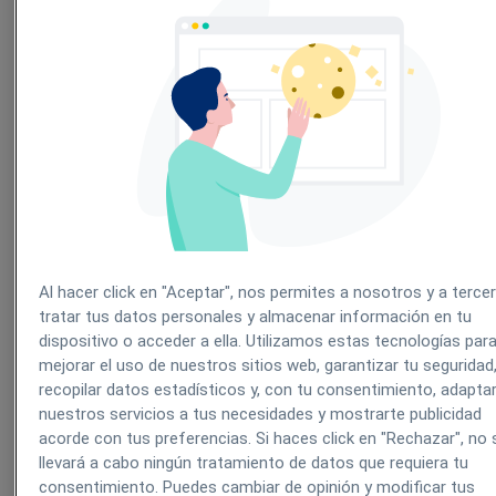
Tengan en cuenta que para los siguientes envíos que
indicamos a continuación solo podemos generar un
única plantilla que será editable:
Al hacer click en "Aceptar", nos permites a nosotros y a terce
tratar tus datos personales y almacenar información en tu
dispositivo o acceder a ella. Utilizamos estas tecnologías par
Presupuestos
mejorar el uso de nuestros sitios web, garantizar tu seguridad
recopilar datos estadísticos y, con tu consentimiento, adapta
Facturas
nuestros servicios a tus necesidades y mostrarte publicidad
acorde con tus preferencias. Si haces click en "Rechazar", no 
Cita online
llevará a cabo ningún tratamiento de datos que requiera tu
consentimiento. Puedes cambiar de opinión y modificar tus