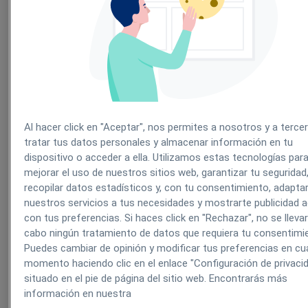
Al hacer click en "Aceptar", nos permites a nosotros y a terce
tratar tus datos personales y almacenar información en tu
dispositivo o acceder a ella. Utilizamos estas tecnologías par
2- Accede a la ficha del paciente y verifica que tien
mejorar el uso de nuestros sitios web, garantizar tu seguridad
recopilar datos estadísticos y, con tu consentimiento, adapta
habilitada la autorización de RGPD.
nuestros servicios a tus necesidades y mostrarte publicidad 
con tus preferencias. Si haces click en "Rechazar", no se lleva
cabo ningún tratamiento de datos que requiera tu consentimi
Puedes cambiar de opinión y modificar tus preferencias en cua
momento haciendo clic en el enlace "Configuración de privaci
situado en el pie de página del sitio web. Encontrarás más
información en nuestra