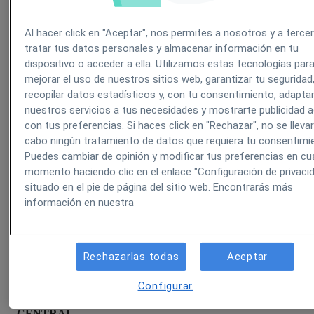
algún momento queremos cambiar, por ejemplo, los
Al hacer click en "Aceptar", nos permites a nosotros y a terce
precios de los servicios, podremos cambiar los
tratar tus datos personales y almacenar información en tu
precios de todas las clínicas únicamente
dispositivo o acceder a ella. Utilizamos estas tecnologías par
cambiándolos en la central, ya que es en ésta donde
mejorar el uso de nuestros sitios web, garantizar tu seguridad
recopilar datos estadísticos y, con tu consentimiento, adapta
están creados. En concreto se comparten:
nuestros servicios a tus necesidades y mostrarte publicidad 
con tus preferencias. Si haces click en "Rechazar", no se lleva
Especialidades
cabo ningún tratamiento de datos que requiera tu consentimi
Puedes cambiar de opinión y modificar tus preferencias en cua
Servicios
momento haciendo clic en el enlace "Configuración de privaci
situado en el pie de página del sitio web. Encontrarás más
Productos
información en nuestra
Proveedores
Rechazarlas todas
Aceptar
Listados
Configurar
COMPARTIR DATOS DESDE LAS CLÍNICAS HACIA LA
CENTRAL