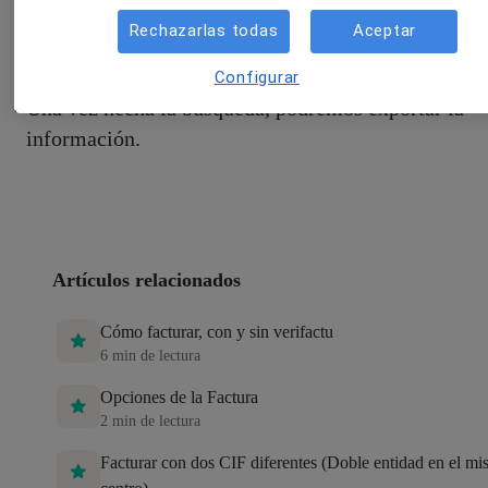
Rechazarlas todas
Aceptar
Configurar
Una vez hecha la búsqueda, podremos exportar la
información.
Artículos relacionados
Cómo facturar, con y sin verifactu
6
min de lectura
Opciones de la Factura
2
min de lectura
Facturar con dos CIF diferentes (Doble entidad en el m