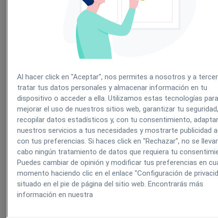
Este informe te permite visualizar los gastos,
devoluciones e ingresos brutos de nuestro centro.
Debemos filtrar el mes y año deseado y buscar. Se
generará una gráfica desglosada por formas de pago
(en la parte inferior encontraremos una leyenda que
le indica el significado de cada color):
Al hacer click en "Aceptar", nos permites a nosotros y a terce
tratar tus datos personales y almacenar información en tu
dispositivo o acceder a ella. Utilizamos estas tecnologías par
mejorar el uso de nuestros sitios web, garantizar tu seguridad
recopilar datos estadísticos y, con tu consentimiento, adapta
nuestros servicios a tus necesidades y mostrarte publicidad 
con tus preferencias. Si haces click en "Rechazar", no se lleva
cabo ningún tratamiento de datos que requiera tu consentimi
Puedes cambiar de opinión y modificar tus preferencias en cua
momento haciendo clic en el enlace "Configuración de privaci
situado en el pie de página del sitio web. Encontrarás más
información en nuestra