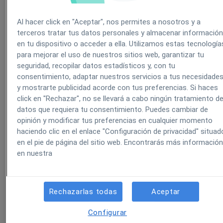
Configuración de facturación y caja
Al hacer click en "Aceptar", nos permites a nosotros y a
terceros tratar tus datos personales y almacenar informació
Cómo configuro los datos de mi centro médico
Creación y gestión de bonos
en tu dispositivo o acceder a ella. Utilizamos estas tecnología
para mejorar el uso de nuestros sitios web, garantizar tu
seguridad, recopilar datos estadísticos y, con tu
¿Cómo puedo configurar los apartados que
¿Cómo puedo convertir un servicio a bono?
Creación y gestión de facturas
consentimiento, adaptar nuestros servicios a tus necesidade
aparecen en mi módulo de caja y facturación?
electrónicas
y mostrarte publicidad acorde con tus preferencias. Si haces
click en "Rechazar", no se llevará a cabo ningún tratamiento d
datos que requiera tu consentimiento. Puedes cambiar de
¿Cómo puedo acceder al listado (registro) de
opinión y modificar tus preferencias en cualquier momento
Facturar con dos CIF diferentes (Doble entidad en
bonos de mi clínica?
¿Cómo se envían las facturas a Verifactu?
Gestión de pagos
haciendo clic en el enlace "Configuración de privacidad" situad
el misma centro)
en el pie de página del sitio web. Encontrarás más informació
en nuestra
¿Cómo puedo compartir un bono con otro
¿Qué ocurre con Verifactu si cambian mis datos
¿Cómo se hace un pago a cuenta sobre
Informes de contabilidad y actividad
¿Cómo puedo activar las facturas simplificadas?
paciente?
fiscales?
presupuesto?
Rechazarlas todas
Aceptar
¿Cómo puedo obtener los datos de facturación
Configuración de presupuestos
¿Cómo activar y configurar TicketBAI?
¿Cómo puedo establecer caducidad a un Bono?
¿Cómo funciona Verifactu para las líneas de
¿Cómo puedo aplicar un descuento a un servicio
emitida y soportada de mi clínica?
Configurar
facturación adicionales?
para que en la factura aparezca dicho descuento?