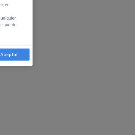
ck en
ualquier
el pie de
Aceptar