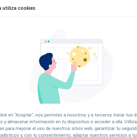
 utiliza cookies
varios sitios (cita, caja, ficha del paciente…), pero
va Venta, sabes cobrar cualquier cosa
. La clave es
stás cobrando.
ro en Clinic Cloud
Nuevo > Nuevo ingreso
l apartado de Caja
> Nueva Venta
r
click en "Aceptar", nos permites a nosotros y a terceros tratar tus 
s y almacenar información en tu dispositivo o acceder a ella. Utili
rtado de Cobros> Pagar
as para mejorar el uso de nuestros sitios web, garantizar tu segurida
adísticos y, con tu consentimiento, adaptar nuestros servicios a tu