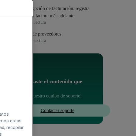
Nueva opción de facturación: registra
cobros y factura más adelante
4
min de lectura
Gastos de proveedores
1
min de lectura
¿No encontraste el contenido que
buscabas?
Contacta con nuestro equipo de soporte!
Contactar soporte
datos
zamos estas
d, recopilar
s