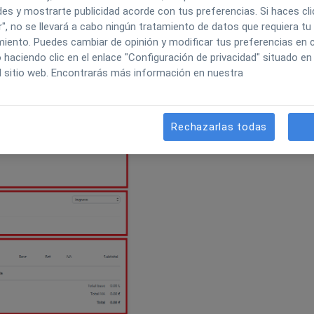
 llegar a la página de Nueva venta, desde la que
es y mostrarte publicidad acorde con tus preferencias. Si haces cli
", no se llevará a cabo ningún tratamiento de datos que requiera tu
aso también,
devoluciones
.
iento. Puedes cambiar de opinión y modificar tus preferencias en c
aciendo clic en el enlace "Configuración de privacidad" situado en 
registrar un cobro (o una nueva venta) desde cero, es
l sitio web. Encontrarás más información en nuestra
da ni a una cita ni un presupuesto.
Rechazarlas todas