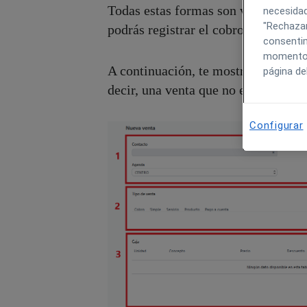
Todas estas formas son válidas para
necesidad
"Rechazar
podrás registrar el cobro o en su c
consentim
momento h
A continuación, te mostramos como 
página de
decir, una venta que no está vincula
Configurar