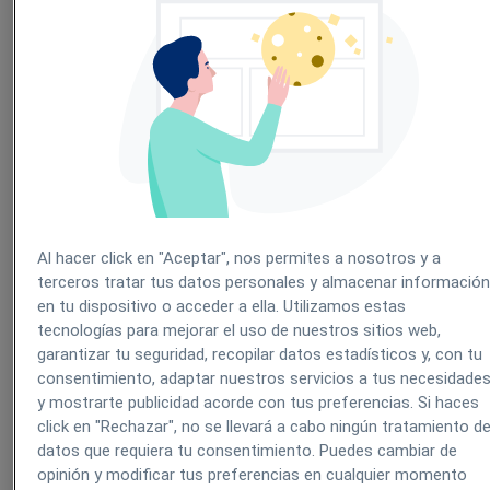
Para aplicar un descuento a un servicio lo podemos
hacer de varias formas.
Si es un servicio que está citado, podemos entrar en
la propia cita y editar el campo DESCUENTO, o
editar directamente el SUBTOTAL lo que hará que
Al hacer click en "Aceptar", nos permites a nosotros y a
se calcule de manera automática el % de descuento
terceros tratar tus datos personales y almacenar informació
correspondiente:
en tu dispositivo o acceder a ella. Utilizamos estas
tecnologías para mejorar el uso de nuestros sitios web,
garantizar tu seguridad, recopilar datos estadísticos y, con tu
consentimiento, adaptar nuestros servicios a tus necesidade
y mostrarte publicidad acorde con tus preferencias. Si haces
click en "Rechazar", no se llevará a cabo ningún tratamiento d
datos que requiera tu consentimiento. Puedes cambiar de
opinión y modificar tus preferencias en cualquier momento