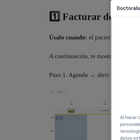
Doctoralia
1️⃣ Facturar desde la
Úsalo cuando:
el paciente ya está 
A continuación, te mostramos paso
Paso 1. Agenda → abrir la cita.
Al hacer 
personale
tecnologí
datos est