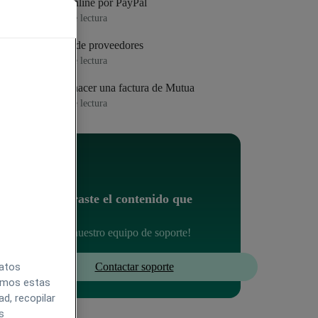
Pago online por PayPal
2
min de lectura
Gastos de proveedores
1
min de lectura
Cómo hacer una factura de Mutua
4
min de lectura
¿No encontraste el contenido que
buscabas?
Contacta con nuestro equipo de soporte!
datos
Contactar soporte
zamos estas
d, recopilar
s