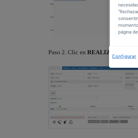
necesidad
"Rechazar
consentim
momento h
página de
Paso 2. Clic en
REALIZAR
(en cas
Configurar