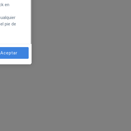
ck en
ualquier
el pie de
Aceptar