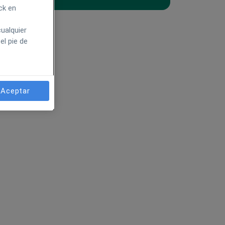
ck en
ualquier
el pie de
Aceptar