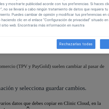
 con nuestra entidad bancaria, el banco normalmente
es y mostrarte publicidad acorde con tus preferencias. Si haces cli
", no se llevará a cabo ningún tratamiento de datos que requiera tu
ueba», el cual NO se podrá integrar con Clinic Cloud.
iento. Puedes cambiar de opinión y modificar tus preferencias en c
, es que realicen un cargo con una tarjeta ficticia
aciendo clic en el enlace "Configuración de privacidad" situado en 
para comprobar que la pasarela de pago funciona
l sitio web. Encontrarás más información en nuestra
ta prueba les activarán el TPV en un entorno «real».
 el entorno REAL para poder integrarlo en Clinic
Rechazarlas todas
laves de Comercio
(tanto TPV como Paygold)
cambian
.
comercio (TPV y PayGold) suelen cambiar al pasar de
mación y selecciona guardar cambios.
arios datos que debes copiar en Clinic Cloud, en la