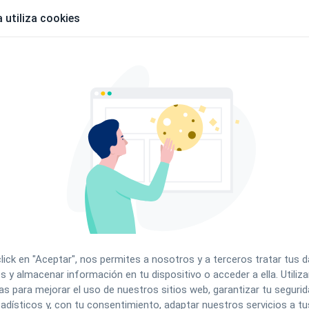
l paciente:
 utiliza cookies
ar el pago online por:
 online
 activación del TPV virtual y de Paygold
click en "Aceptar", nos permites a nosotros y a terceros tratar tus 
s y almacenar información en tu dispositivo o acceder a ella. Utili
 y pide que activen tu TPV virtual y Paygold.
as para mejorar el uso de nuestros sitios web, garantizar tu segurida
adísticos y, con tu consentimiento, adaptar nuestros servicios a tu