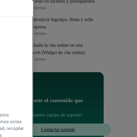
Firma y sello en facturas y presupuestos
1
min de lectura
Cómo introducir logotipo, firma y sello
de mi empresa
3
min de lectura
Cómo añadir la cita online en una
página web (Widget de cita online)
3
min de lectura
¿No encontraste el contenido que
buscabas?
datos
Contacta con nuestro equipo de soporte!
zamos estas
d, recopilar
Contactar soporte
s