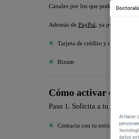
Canales por los que podrá pagarte e
Doctoralia
Además de
PayPal
, ya puedes activ
Tarjeta de crédito y débito
Bizum
Cómo activar el pago
Paso 1. Solicita a tu banco la
Al hacer 
personale
Contacta con tu entidad bancaria
tecnologí
datos est