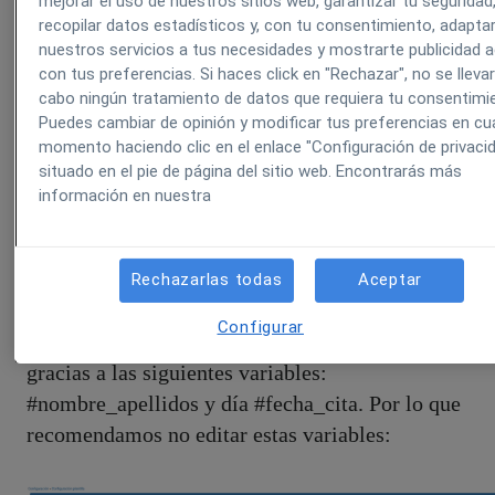
mejorar el uso de nuestros sitios web, garantizar tu seguridad
recopilar datos estadísticos y, con tu consentimiento, adapta
nuestros servicios a tus necesidades y mostrarte publicidad 
con tus preferencias. Si haces click en "Rechazar", no se lleva
cabo ningún tratamiento de datos que requiera tu consentimi
Puedes cambiar de opinión y modificar tus preferencias en cua
momento haciendo clic en el enlace "Configuración de privaci
situado en el pie de página del sitio web. Encontrarás más
información en nuestra
Aquí podemos editar y poner la frase que queramos
Rechazarlas todas
Aceptar
que se imprima en el justificante de cita. El nombre
Configurar
del cliente y la fecha de la cita se autocompletarán
gracias a las siguientes variables:
#nombre_apellidos y día #fecha_cita. Por lo que
recomendamos no editar estas variables: