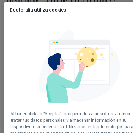
cliente un justificante de su cita, en el que se
especifique la fecha y hora en la que ha asistido a
Doctoralia utiliza cookies
nuestro centro.
Lo primero que debemos de hacer es configurar el
texto que queremos que aparezca en el justificante.
Esto lo haremos desde CONFIGURACIÓN >
JUSTIFICANTE CITA:
Al hacer click en "Aceptar", nos permites a nosotros y a terce
tratar tus datos personales y almacenar información en tu
dispositivo o acceder a ella. Utilizamos estas tecnologías par