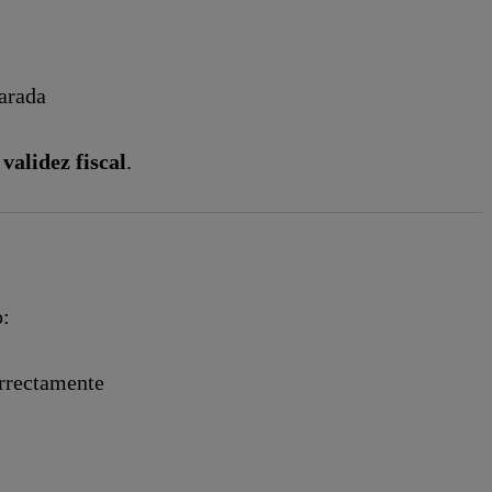
larada
 validez fiscal
.
:
orrectamente