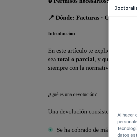
🔒 Permisos necesarios: Acceso a 
Doctoralia
📍 Dónde: Facturas · Caja · Ficha
Introducción
E
n este artículo te explicamos
cómo
sea
total o parcial
, y qué implica 
siempre con la normativa fiscal vig
¿Qué es una devolución?
Una devolución consiste en
corregi
Al hacer 
personale
tecnologí
Se ha cobrado de más
datos est