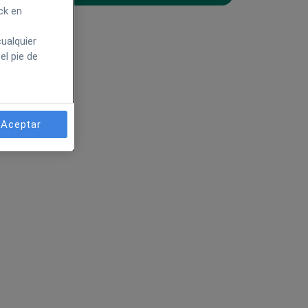
ck en
ualquier
el pie de
Aceptar