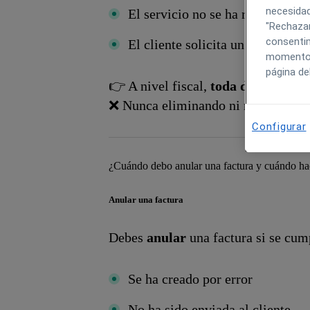
necesidad
El servicio no se ha realizado
"Rechazar
consentim
El cliente solicita un reembolso
momento h
página de
👉 A nivel fiscal,
toda devolución 
❌ Nunca eliminando ni modificando
Configurar
¿Cuándo debo anular una factura y cuándo ha
Anular una factura
Debes
anular
una factura si se cu
Se ha creado por error
No ha sido enviada al cliente