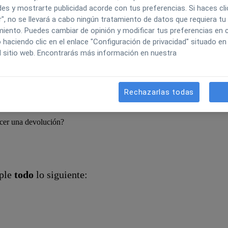
es y mostrarte publicidad acorde con tus preferencias. Si haces cli
", no se llevará a cabo ningún tratamiento de datos que requiera tu
iento. Puedes cambiar de opinión y modificar tus preferencias en c
aciendo clic en el enlace "Configuración de privacidad" situado en 
l sitio web. Encontrarás más información en nuestra
debe hacerse mediante una Factura Rectificativa
.
 una factura ya emitida.
Rechazarlas todas
cer una devolución?
mple
todo
lo siguiente: