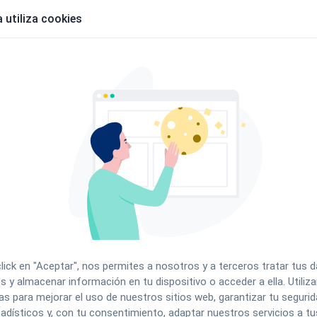
facturación
 utiliza cookies
 del paciente
 realizar una anulación o devolución de factura
, ya
generar una
Factura Rectificativa
, cumpliendo
ente.
r una factura ya emitida
, por ejemplo cuando:
click en "Aceptar", nos permites a nosotros y a terceros tratar tus 
s y almacenar información en tu dispositivo o acceder a ella. Utili
as para mejorar el uso de nuestros sitios web, garantizar tu segurida
adísticos y, con tu consentimiento, adaptar nuestros servicios a tu