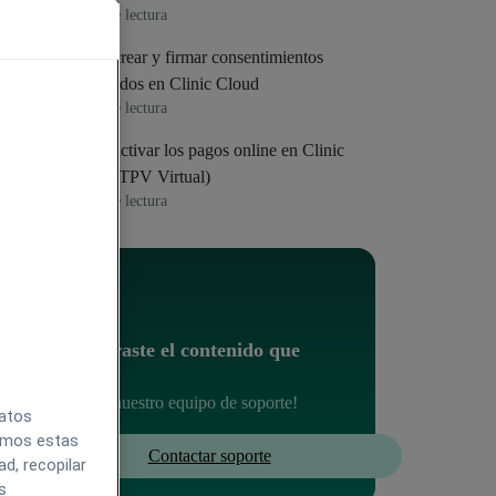
4
min de lectura
Cómo crear y firmar consentimientos
informados en Clinic Cloud
4
min de lectura
Cómo activar los pagos online en Clinic
Cloud (TPV Virtual)
4
min de lectura
¿No encontraste el contenido que
buscabas?
Contacta con nuestro equipo de soporte!
datos
zamos estas
Contactar soporte
d, recopilar
s