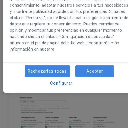
Paso 2: Activar permisos REMPe
consentimiento, adaptar nuestros servicios a tus necesidade
y mostrarte publicidad acorde con tus preferencias. Si haces
Dentro de la ficha del usuario, acceda a
Permisos
click en "Rechazar", no se llevará a cabo ningún tratamiento d
datos que requiera tu consentimiento. Puedes cambiar de
opinión y modificar tus preferencias en cualquier momento
haciendo clic en el enlace "Configuración de privacidad"
situado en el pie de página del sitio web. Encontrarás más
información en nuestra
Rechazarlas todas
Aceptar
Configurar