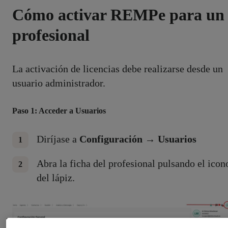
Cómo activar REMPe para un
profesional
La activación de licencias debe realizarse desde un
usuario administrador.
Paso 1: Acceder a Usuarios
Diríjase a
Configuración → Usuarios
Abra la ficha del profesional pulsando el icon
del lápiz.