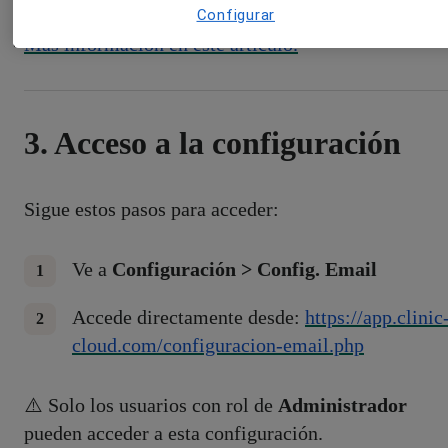
Configurar
Más información en este artículo.
3. Acceso a la configuración
Sigue estos pasos para acceder:
Ve a
Configuración > Config. Email
Accede directamente desde:
https://app.clinic
cloud.com/configuracion-email.php
⚠️ Solo los usuarios con rol de
Administrador
pueden acceder a esta configuración.