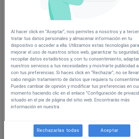
2. Requisitos previos (RGPD y
privacidad)
Al hacer click en "Aceptar", nos permites a nosotros y a terce
tratar tus datos personales y almacenar información en tu
Antes de configurar tu correo, es importante tener e
dispositivo o acceder a ella. Utilizamos estas tecnologías par
mejorar el uso de nuestros sitios web, garantizar tu seguridad
cuenta:
recopilar datos estadísticos y, con tu consentimiento, adapta
nuestros servicios a tus necesidades y mostrarte publicidad 
La
política de privacidad
incluida en los email
con tus preferencias. Si haces click en "Rechazar", no se lleva
cabo ningún tratamiento de datos que requiera tu consentimi
será la que tengas configurada en tu cuenta de
Puedes cambiar de opinión y modificar tus preferencias en cua
correo.
momento haciendo clic en el enlace "Configuración de privaci
situado en el pie de página del sitio web. Encontrarás más
Para enviar emails, el contacto debe tener
información en nuestra
activada la casilla de
RGPD
en su ficha.
Para campañas de email y SMS, también debe
Rechazarlas todas
Aceptar
estar activa la casilla de
Publicidad
.