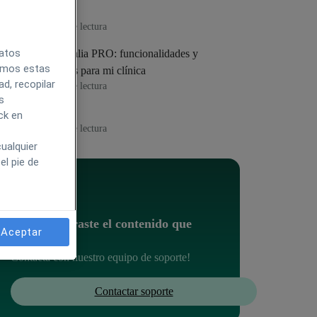
Center
1
min de lectura
datos
Doctoralia PRO: funcionalidades y
zamos estas
ventajas para mi clínica
d, recopilar
5
min de lectura
s
CRM
ck en
4
min de lectura
ualquier
el pie de
¿No encontraste el contenido que
Aceptar
buscabas?
Contacta con nuestro equipo de soporte!
Contactar soporte