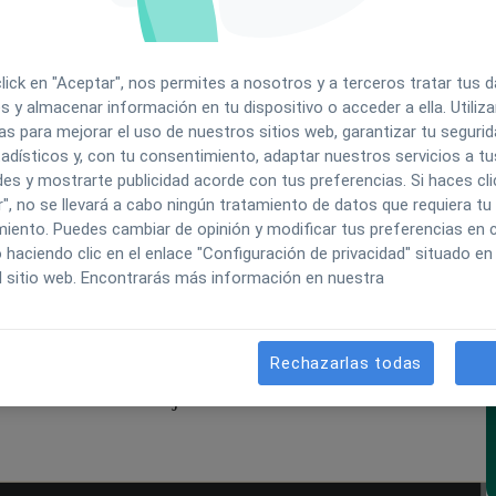
 baja a profesionales dentro de
click en "Aceptar", nos permites a nosotros y a terceros tratar tus 
s y almacenar información en tu dispositivo o acceder a ella. Utili
as para mejorar el uso de nuestros sitios web, garantizar tu segurida
adísticos y, con tu consentimiento, adaptar nuestros servicios a tu
enos la solicitud de alta con los datos del
es y mostrarte publicidad acorde con tus preferencias. Si haces cli
cialidad, servicio a vincular, número de colegiado,
", no se llevará a cabo ningún tratamiento de datos que requiera tu
iento. Puedes cambiar de opinión y modificar tus preferencias en c
aciendo clic en el enlace "Configuración de privacidad" situado en 
l sitio web. Encontrarás más información en nuestra
ntegrado el profesional al perfil del centro, podrá
 y solicitud de opinión.
Rechazarlas todas
n el motivo de la baja.