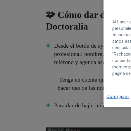
🧩 Cómo dar de alta /
Al hacer 
Doctoralia
personale
tecnologí
datos est
Desde el botón de ayuda > escríb
necesidad
profesional: nombre, email, espe
"Rechazar
consentim
teléfono y agenda asociada
momento h
página de
Tenga en cuenta que, una vez i
hacer uso de las notificaciones
Configurar
Para dar de baja, indicar tambié