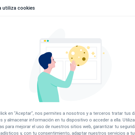
organizar el equipo de tu clínica
v
 utiliza cookies
6 oct. 2025
9
ntos
EXPLORA CLINIC CLOUD
Todo bajo control: cómo gestionar turnos
C
y horarios en tu clínica
e
p
1 ago. 2025
click en "Aceptar", nos permites a nosotros y a terceros tratar tus 
9
s y almacenar información en tu dispositivo o acceder a ella. Utili
as para mejorar el uso de nuestros sitios web, garantizar tu segurida
adísticos y, con tu consentimiento, adaptar nuestros servicios a tu