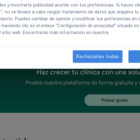
es y mostrarte publicidad acorde con tus preferencias. Si haces cli
", no se llevará a cabo ningún tratamiento de datos que requiera tu
iento. Puedes cambiar de opinión y modificar tus preferencias en c
Explorar Doctoralia
Experiencia del paciente
Explora Clinic Clo
aciendo clic en el enlace "Configuración de privacidad" situado en 
l sitio web. Encontrarás más información en nuestra
Rechazarlas todas