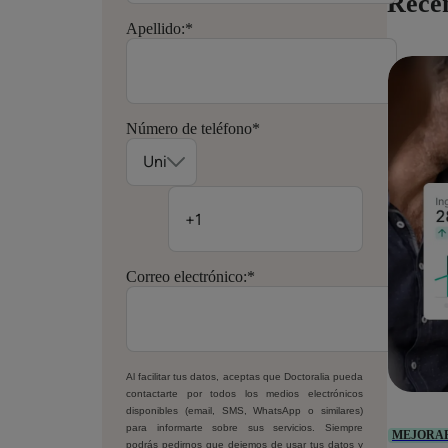
Recen
Apellido:
*
Número de teléfono
*
Correo electrónico:
*
Al facilitar tus datos, aceptas que Doctoralia pueda
contactarte por todos los medios electrónicos
disponibles (email, SMS, WhatsApp o similares)
para informarte sobre sus servicios. Siempre
MEJORA
podrás pedirnos que dejemos de usar tus datos y