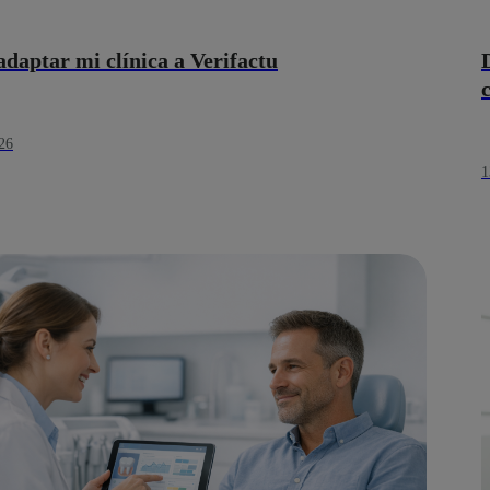
daptar mi clínica a Verifactu
26
1