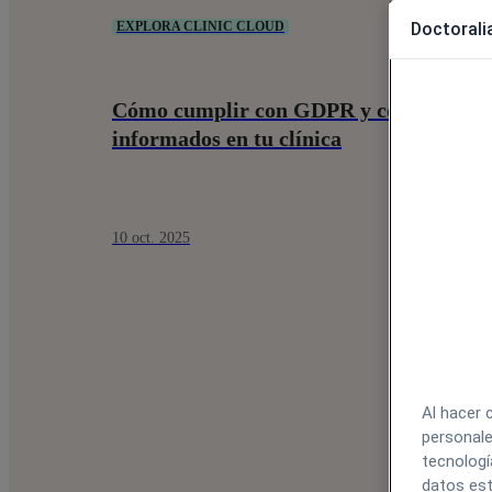
Doctoralia
EXPLORA CLINIC CLOUD
Cómo cumplir con GDPR y consentimie
informados en tu clínica
10 oct. 2025
Al hacer 
personale
tecnologí
datos est