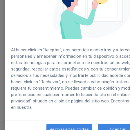
Captación de pacientes
Al hacer click en "Aceptar", nos permites a nosotros y a terce
personales y almacenar información en tu dispositivo o accede
estas tecnologías para mejorar el uso de nuestros sitios web,
seguridad, recopilar datos estadísticos y, con tu consentimie
Rellena los huecos disponibles en la agenda de tu clíni
servicios a tus necesidades y mostrarte publicidad acorde con
consigue que siga creciendo sin esfuerzo añadido.
haces click en "Rechazar", no se llevará a cabo ningún tratam
requiera tu consentimiento. Puedes cambiar de opinión y modi
preferencias en cualquier momento haciendo clic en el enlace
privacidad" situado en el pie de página del sitio web. Encont
en nuestra
Rechazarlas todas
Aceptar