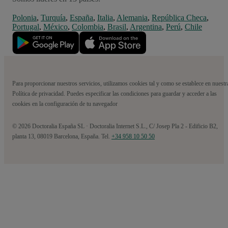
Polonia
,
Turquía
,
España
,
Italia
,
Alemania
,
República Checa
,
Portugal
,
México
,
Colombia
,
Brasil
,
Argentina
,
Perú
,
Chile
Para proporcionar nuestros servicios, utilizamos cookies tal y como se establece en nuestr
Política de privacidad. Puedes especificar las condiciones para guardar y acceder a las
cookies en la configuración de tu navegador
© 2026 Doctoralia España SL · Doctoralia Internet S.L., C/ Josep Pla 2 - Edificio B2,
planta 13, 08019 Barcelona, España. Tel.
+34 958 10 50 50