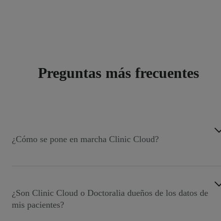
Preguntas más frecuentes
¿Cómo se pone en marcha Clinic Cloud?
Muy sencillo, firmamos un contrato y a continuación
nuestro equipo de atención al cliente realizará las
formaciones a los administradores así como las
¿Son Clinic Cloud o Doctoralia dueños de los datos de
formaciones al resto de usuarios de la clínica de las partes
mis pacientes?
que tú nos indiques. Una vez terminadas las formaciones,