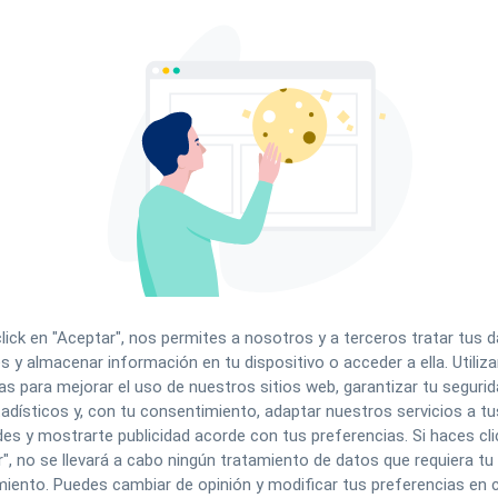
A
cturación de tu empresa, te aporta información que necesitas y te
.
trolar los gastos e ingresos de tu clínica y generar balances
ales funciones que incluye el programa para hacer balances de
N
sual
 volumen de ingresos, gastos y balance derivado. En Clinic
gresos a tiempo real, además podrás dividir tus ingresos
sferencia, etc.
C
 vistazo el estado financiero mensual de tu clínica.
click en "Aceptar", nos permites a nosotros y a terceros tratar tus 
s y almacenar información en tu dispositivo o acceder a ella. Utili
as para mejorar el uso de nuestros sitios web, garantizar tu segurida
Al
adísticos y, con tu consentimiento, adaptar nuestros servicios a tu
son los pagos a proveedores. El
software de Clinic Cloud
te
p
es y mostrarte publicidad acorde con tus preferencias. Si haces cli
el desglose por proveedor, y el histórico de gasto.
W
S
", no se llevará a cabo ningún tratamiento de datos que requiera tu
ales y relativos es imprescindible. No solo podemos optimizar
op
iento. Puedes cambiar de opinión y modificar tus preferencias en c
ucir el gasto en proveedores.