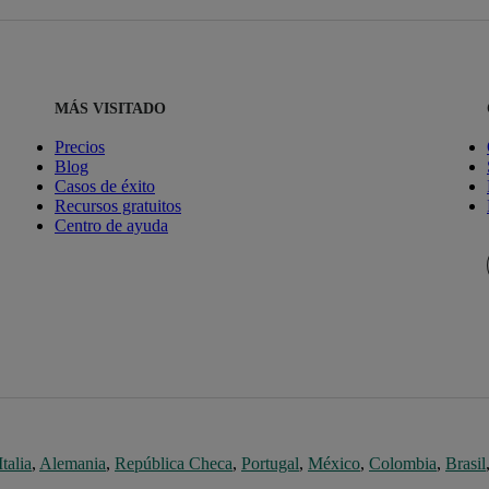
MÁS VISITADO
Precios
Blog
Casos de éxito
Recursos gratuitos
Centro de ayuda
Italia
,
Alemania
,
República Checa
,
Portugal
,
México
,
Colombia
,
Brasil