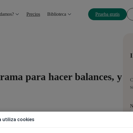
udamos?
Precios
Biblioteca
Prueba gratis
I
grama para hacer balances, y
C
s
N
 utiliza cookies
clínicas de salud que incluye funciones financieras. Nuestro