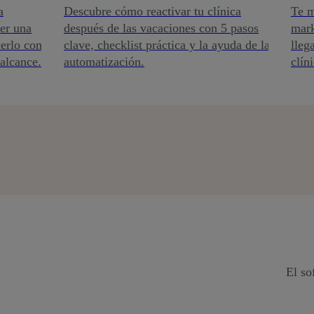
a
Descubre cómo reactivar tu clínica
Te m
er una
después de las vacaciones con 5 pasos
mark
erlo con
clave, checklist práctica y la ayuda de la
lleg
 alcance.
automatización.
clín
El so