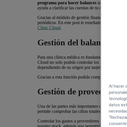
programa para hacer balances
se adecúa a la fa
ayuda a clarificar las cuentas de tu centro de salud
Gracias al módulo de gestión financiera podrás con
periódicos. En este post te enseñamos las princip
Clinic Cloud
.
Gestión del balance men
Para una clínica médica es fundamental manejar el
Cloud no solo podrás controlar los gastos y los in
dependiendo de su origen por tarjeta, efectivo, tran
Gracias a esta función podrás comprobar de un solo
Al hacer 
Gestión de proveedores
personale
tecnologí
datos est
Una de las partes más importantes de un balance 
necesidad
permite comprobar las cifras totales, pero también 
"Rechazar
Controlar los gastos a proveedores en números tot
consentim
nuestro stock, además nos permitirá analizar y red