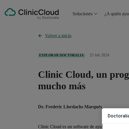
Soluciones
¿A quién ay
Volver a inicio
25 feb 2024
EXPLORAR DOCTORALIA
Clinic Cloud, un pro
mucho más
Dr. Frederic Llordachs Marqués
Doctoralia
Clinic Cloud es un software de ayuda global para 