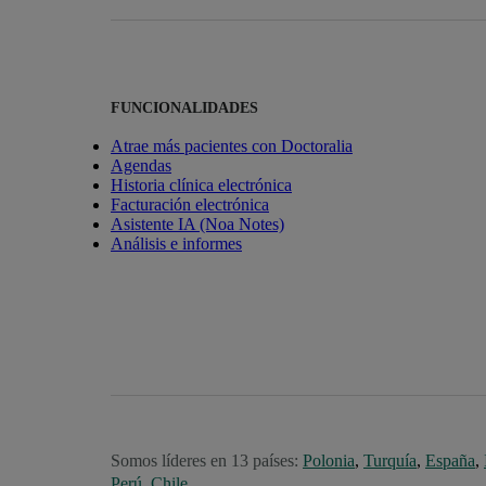
FUNCIONALIDADES
Atrae más pacientes con Doctoralia
Agendas
Historia clínica electrónica
Facturación electrónica
Asistente IA (Noa Notes)
Análisis e informes
Somos líderes en 13 países:
Polonia
,
Turquía
,
España
,
Perú
,
Chile