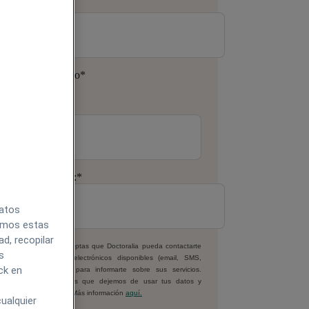
pellido:
*
úmero de teléfono
*
orreo electrónico:
*
datos
zamos estas
d, recopilar
 facilitar tus datos, aceptas que Doctoralia pueda contactarte
s
or todos los medios electrónicos disponibles (email, SMS,
ck en
hatsApp o similares) para informarte sobre sus servicios.
iempre podrás pedirnos que dejemos de usar tus datos y
onerte al tratamiento. Más información
aquí.
ualquier