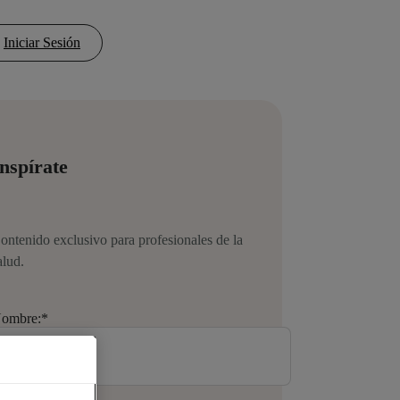
Iniciar Sesión
nspírate
ontenido exclusivo para profesionales de la
alud.
ombre:
*