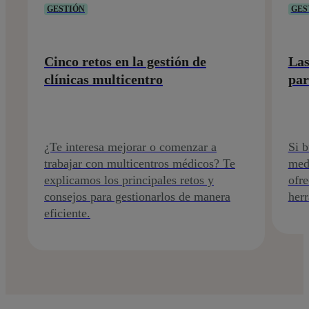
GESTIÓN
GES
Cinco retos en la gestión de
Las
clínicas multicentro
par
¿Te interesa mejorar o comenzar a
Si b
trabajar con multicentros médicos? Te
medi
explicamos los principales retos y
ofre
consejos para gestionarlos de manera
herr
eficiente.