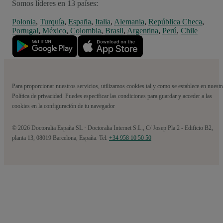
Somos líderes en 13 países:
Polonia
,
Turquía
,
España
,
Italia
,
Alemania
,
República Checa
,
Portugal
,
México
,
Colombia
,
Brasil
,
Argentina
,
Perú
,
Chile
Para proporcionar nuestros servicios, utilizamos cookies tal y como se establece en nuestr
Política de privacidad. Puedes especificar las condiciones para guardar y acceder a las
cookies en la configuración de tu navegador
© 2026 Doctoralia España SL · Doctoralia Internet S.L., C/ Josep Pla 2 - Edificio B2,
planta 13, 08019 Barcelona, España. Tel.
+34 958 10 50 50