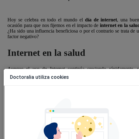
Hoy se celebra en todo el mundo el
día de internet
, una bue
ocasión para que nos fijemos en el impacto de
internet en la salu
¿Ha sido una influencia beneficiosa o por el contrario se trata de 
factor negativo?
Internet en la salud
Aunque el uso de Internet continúa creciendo rápidamente, 
impacto en la salud no está claro. Las ventajas de Internet co
Doctoralia utiliza cookies
fuente de información sanitaria incluyen un fácil acceso a volúmen
masivos de información, la actualización constante información, y 
posibilidad de aparecer en formatos interactivos (como vídeo
infografías, etc.) que facilitan su comprensión.
La información de
salud en Internet
puede hacer que los pacient
estén mejor informados en cuanto a su enfermedad, lo que seg
diversos estudios conduce a mejores resultados de los tratamiento
un uso más adecuado de los recursos de los servicios de salud, y u
relación médico-paciente más fuerte.