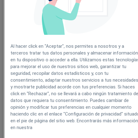
Sin embargo, la información sanitaria que se encuentra en Intern
puede ser engañosa o malinterpretarse, poniendo en peligro 
algunos casos la salud pública. Una segunda área de incertidumb
es el impacto de Internet en la prevención en diferentes grupos 
población. Así, internet podría reducir las desigualdades si 
información médica llega a los grupos desfavorecidos. Sin embarg
si solo los grupos socioeconómicos más favorecidos pued
diferenciar la información médica veraz de la engañosa o s
contrastar, las desigualdades podrían aumentar.
Al hacer click en "Aceptar", nos permites a nosotros y a
terceros tratar tus datos personales y almacenar informació
Por último, no está claro cómo la información sanitaria có
en tu dispositivo o acceder a ella. Utilizamos estas tecnología
afectará internet a la relación médico-paciente, que sigue siendo 
para mejorar el uso de nuestros sitios web, garantizar tu
piedra angular de una buena atención médica. ¿mejorará internet e
relación provocando que los pacientes se conviertan en agentes m
seguridad, recopilar datos estadísticos y, con tu
activos en sus propios cuidados? ¿O por el contrario que l
consentimiento, adaptar nuestros servicios a tus necesidade
pacientes puedan acceder a información de salud sin tener que pas
y mostrarte publicidad acorde con tus preferencias. Si haces
por el médico provocará un repunte de prácticas como 
click en "Rechazar", no se llevará a cabo ningún tratamiento d
automedicación? ¿Se adaptarán los médicos al nuevo entor
online?
datos que requiera tu consentimiento. Puedes cambiar de
opinión y modificar tus preferencias en cualquier momento
No hay duda de que la gran cantidad de información de
salud 
haciendo clic en el enlace "Configuración de privacidad" situad
internet
puede contribuir a un paciente más informado. S
en el pie de página del sitio web. Encontrarás más informació
embargo, para que la información sanitaria en Internet alcance 
potencial como recurso para médicos y pacientes es necesario tom
en nuestra
medidas para superar la brecha digital; ayudar a los pacientes en 