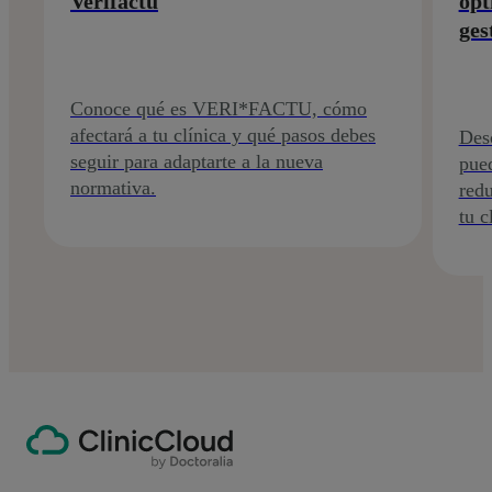
Verifactu
opt
ges
Conoce qué es VERI*FACTU, cómo
afectará a tu clínica y qué pasos debes
Des
seguir para adaptarte a la nueva
pued
normativa.
redu
tu c