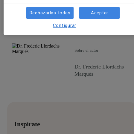
desarrollo de habilidades de búsqueda y de evaluación; y garantiz
los médicos tienen habilidades de comunicación adecuadas.
Rechazarlas todas
Aceptar
Y tú, ¿cuál crees que ha sido el principal impacto de
internet en 
salud?
Configurar
Sobre el autor
Dr. Frederic Llordachs
Marqués
Inspírate