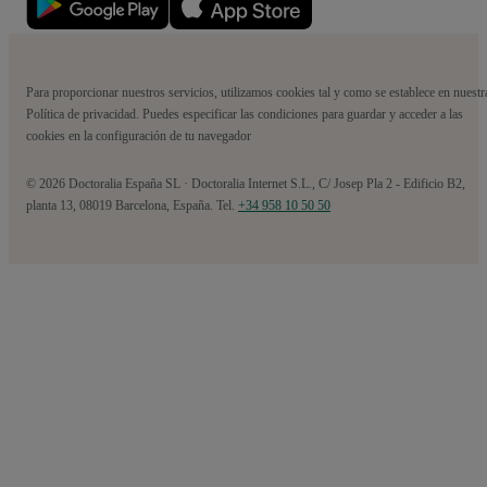
Para proporcionar nuestros servicios, utilizamos cookies tal y como se establece en nuestr
Política de privacidad. Puedes especificar las condiciones para guardar y acceder a las
cookies en la configuración de tu navegador
© 2026 Doctoralia España SL · Doctoralia Internet S.L., C/ Josep Pla 2 - Edificio B2,
planta 13, 08019 Barcelona, España. Tel.
+34 958 10 50 50