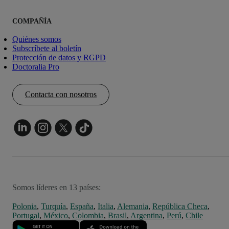
COMPAÑÍA
Quiénes somos
Subscríbete al boletín
Protección de datos y RGPD
Doctoralia Pro
Contacta con nosotros
Somos líderes en 13 países:
Polonia
,
Turquía
,
España
,
Italia
,
Alemania
,
República Checa
,
Portugal
,
México
,
Colombia
,
Brasil
,
Argentina
,
Perú
,
Chile