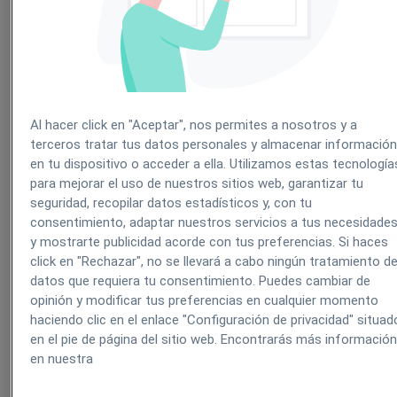
posicionarla. Esto es conseguir que aparezca en los primeros puest
de los buscadores para tus keywords de interés. Una keyword es
una consulta en el buscador. Por ejemplo, si tienes un clínica de
fisioterapia en Madrid la keyword por la que aspirar a posicionarte
puede ser precisamente “clínica de fisioterapia en Madrid”. La for
de conseguirlo es a través del SEO. Puedes contratar una agencia
SEO o intentar hacerlo tú mismo (si tienes el tiempo necesario para
Al hacer click en "Aceptar", nos permites a nosotros y a
aprender).
terceros tratar tus datos personales y almacenar informació
En cuanto a tu posicionamiento personal, las redes sociales son el
en tu dispositivo o acceder a ella. Utilizamos estas tecnología
mejor lugar para labrarte una buena reputación. Es recomendable
para mejorar el uso de nuestros sitios web, garantizar tu
tener perfiles en las redes sociales más utilizadas por la gente
seguridad, recopilar datos estadísticos y, con tu
(Facebook y Twitter en la actualidad) y también en alguna red de
carácter profesional, como LinkedIn.
consentimiento, adaptar nuestros servicios a tus necesidade
y mostrarte publicidad acorde con tus preferencias. Si haces
Estar en redes sociales te permite interactuar de tú a tú con
click en "Rechazar", no se llevará a cabo ningún tratamiento d
potenciales clientes de tu clínica. Si eres activo en grupos de
datos que requiera tu consentimiento. Puedes cambiar de
Facebook, o tuiteas a menudo consejos de salud estás creando un
vínculo con la gente, por lo que es más probable que piensen en ti
opinión y modificar tus preferencias en cualquier momento
cuando necesiten los servicios de un profesional de la salud de tu
haciendo clic en el enlace "Configuración de privacidad" situad
ramo.
en el pie de página del sitio web. Encontrarás más informació
en nuestra
Por último, la clínica online también debe funcionar de forma onlin
de puertas para dentro. En Clinic Cloud te ofrecemos el
software d
gestión online para clínicas
más puntero del mercado. Pruébalo