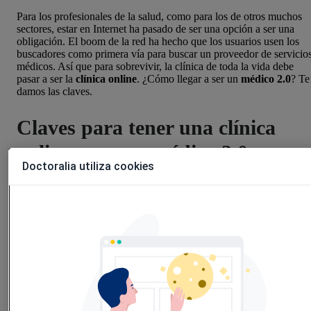
Para los profesionales de la salud, como para los de otros muchos
sectores, estar en Internet ha pasado de ser una opción a ser una
obligación. El boom de la red ha hecho que los usuarios usen los
buscadores como primera vía para buscar un proveedor de servicio
médicos. Así que para sobrevivir, la clínica de toda la vida debe
pasar a ser la
clínica online
. ¿Cómo llegar a ser un
médico 2.0
? Te
damos las claves.
Claves para tener una clínica
online y ser un médico 2.0
Doctoralia utiliza cookies
Para hacerte un hueco en el difícil mundo de internet tienes que
trabajar dos cosas: el posicionamiento de tu clínica y lo que ahora s
llama tu marca personal.
Para el posicionamiento de tu clínica necesitarás tener una página
web. Es importante que sea atractiva y cuánto más funcional, mejor
Es decir, no ser una mera traslación del material publicitario de tu
clínica a Internet, sino incluir servicios como el de reservar cita
online.
Hacer una web es solo la mitad del trabajo, la otra mitad es