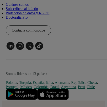
Quiénes somos
Subscríbete al boletín
Protección de datos y RGPD
Doctoralia Pro
Contacta con nosotros
Somos líderes en 13 países:
Polonia
,
Turquía
,
España
,
Italia
,
Alemania
,
República Checa
,
Portugal
,
México
,
Colombia
,
Brasil
,
Argentina
,
Perú
,
Chile