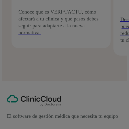
Conoce qué es VERI*FACTU, cómo
afectará a tu clínica y qué pasos debes
Des
seguir para adaptarte a la nueva
pued
normativa.
redu
tu c
El software de gestión médica que necesita tu equipo