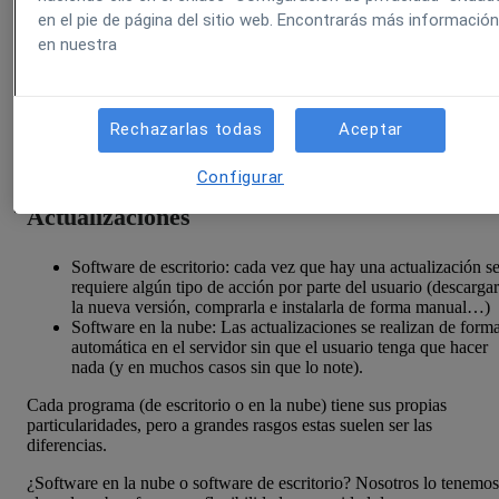
ejemplo, la implementación del protocolo https.
en el pie de página del sitio web. Encontrarás más informació
en nuestra
Coste
Software de escritorio: Pago único. Se paga la licencia para
instalar el programa en uno o varios equipos.
Rechazarlas todas
Aceptar
Software en la nube: Pago periódico. Se suele pagar una
cuota periódica por el acceso al programa.
Configurar
Actualizaciones
Software de escritorio: cada vez que hay una actualización s
requiere algún tipo de acción por parte del usuario (descargar
la nueva versión, comprarla e instalarla de forma manual…)
Software en la nube: Las actualizaciones se realizan de form
automática en el servidor sin que el usuario tenga que hacer
nada (y en muchos casos sin que lo note).
Cada programa (de escritorio o en la nube) tiene sus propias
particularidades, pero a grandes rasgos estas suelen ser las
diferencias.
¿Software en la nube o software de escritorio? Nosotros lo tenemos