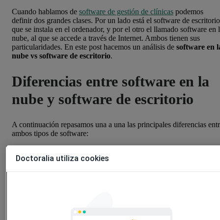
Cuando hablamos de
software de gestión de clínicas
podemos
definir dos grandes clases. Por un lado está el software de escritorio
que se instala en el ordenador, y por el otro el llamado software en 
nube, al que se accede a través de Internet. Ambos tienen sus
particularidades. En este post hacemos un análisis de
software en l
nube vs software de escritorio
.
Diferencias entre software en la
nube y software de escritorio
A continuación repasamos una a una las principales diferencias ent
ambos tipos de software:
Instalación
Doctoralia utiliza cookies
Software de escritorio: Hay que instalarlo en todos los
equipos en los que se quiera usar.
Software en la nube: El programa se encuentra en un servido
el usuario no necesita instalar nada en su ordenador.