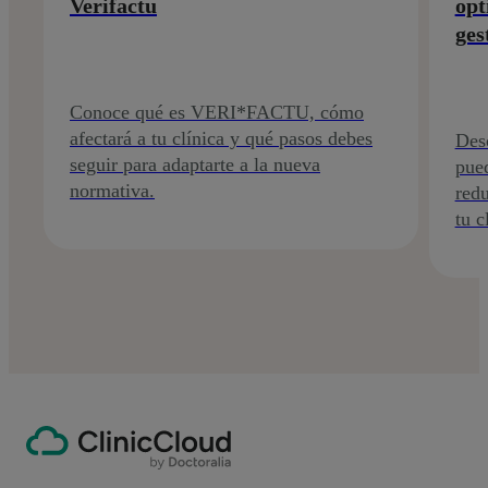
Verifactu
opt
ges
Conoce qué es VERI*FACTU, cómo
afectará a tu clínica y qué pasos debes
Des
seguir para adaptarte a la nueva
pued
normativa.
redu
tu c