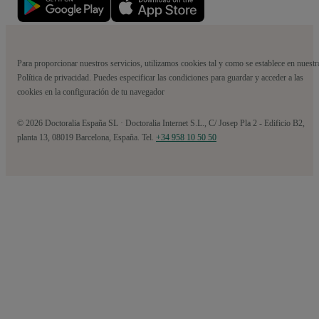
Para proporcionar nuestros servicios, utilizamos cookies tal y como se establece en nuestr
Política de privacidad. Puedes especificar las condiciones para guardar y acceder a las
cookies en la configuración de tu navegador
© 2026 Doctoralia España SL · Doctoralia Internet S.L., C/ Josep Pla 2 - Edificio B2,
planta 13, 08019 Barcelona, España. Tel.
+34 958 10 50 50