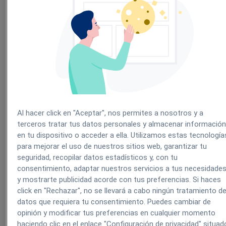
Accesibilidad
Software de escritorio: Solo se puede acceder al programa
desde el equipo en el que está instalado.
Software en la nube: El programa es una página web, el
usuario puede acceder con sus claves desde cualquier
dispositivo con conexión a internet.
Almacenamiento
Software de escritorio: El almacenamiento depende de la
Al hacer click en "Aceptar", nos permites a nosotros y a
capacidad del ordenador.
terceros tratar tus datos personales y almacenar informació
Software en la nube: El almacenamiento en la nube es
en tu dispositivo o acceder a ella. Utilizamos estas tecnología
virtualmente ilimitado. Si un usuario necesita más espacio
para mejorar el uso de nuestros sitios web, garantizar tu
simplemente tiene que pedir una ampliación.
seguridad, recopilar datos estadísticos y, con tu
Seguridad
consentimiento, adaptar nuestros servicios a tus necesidade
y mostrarte publicidad acorde con tus preferencias. Si haces
click en "Rechazar", no se llevará a cabo ningún tratamiento d
Software de escritorio: La seguridad del programa depende 
la seguridad del ordenador (antivirus instalado, etc.)
datos que requiera tu consentimiento. Puedes cambiar de
Software en la nube: El programa cuanta con varias medidas
opinión y modificar tus preferencias en cualquier momento
de seguridad para evitar hackeos o robo de datos. Por
haciendo clic en el enlace "Configuración de privacidad" situad