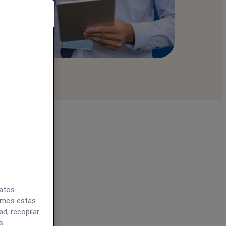
datos
zamos estas
d, recopilar
s