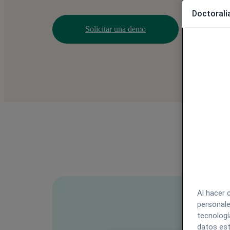
Doctoralia
Solicitar una demo
Al hacer 
personale
tecnologí
datos est