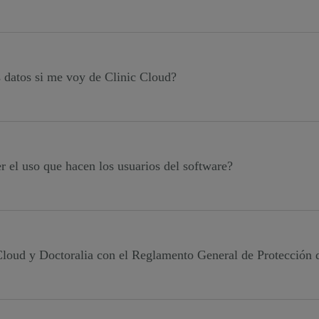
ir información de la aplicación aquellos usuarios que permit
 datos si me voy de Clinic Cloud?
macenados en cualquier sistema son de tu propiedad, y por tan
diatamente.
 el uso que hacen los usuarios del software?
one de un sistema de LOG donde quedan almacenados todos l
uarios. Con ello podrás tener un control total y absoluto en 
loud y Doctoralia con el Reglamento General de Protección 
 servicios y herramientas siguen los protocolos de seguridad e
deseas saber más, puedes hacer clic en "Pide una demostraci