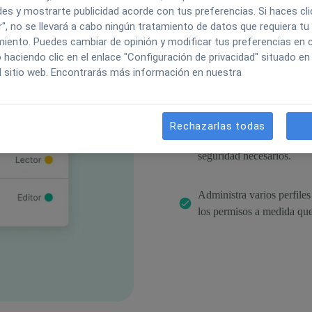
es y mostrarte publicidad acorde con tus preferencias. Si haces cli
", no se llevará a cabo ningún tratamiento de datos que requiera tu
Refuerza tu ge
iento. Puedes cambiar de opinión y modificar tus preferencias en c
acceso avanza
aciendo clic en el enlace "Configuración de privacidad" situado en 
l sitio web. Encontrarás más información en nuestra
Asigna roles específicos 
Rechazarlas todas
personalizados que garant
seguridad necesarios.
Administra varios perfiles
los permisos a medida que