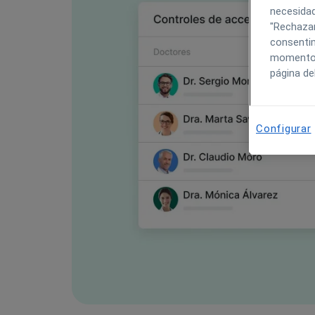
necesidad
"Rechazar
consentim
momento h
página de
Configurar