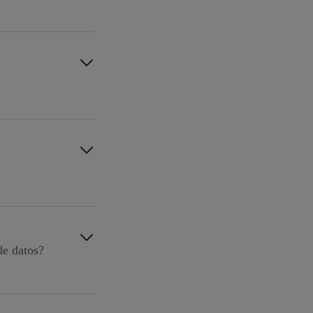
a el administrador
to si te marchas te
os movimientos de
cualquier momento.
de datos?
xigidos por la
ón".