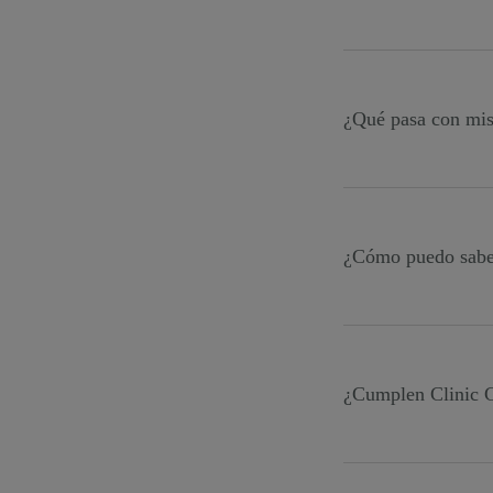
Solo podrán imprim
de tu cuenta.
¿Qué pasa con mis
Todos los datos al
los enviamos inme
¿Cómo puedo saber
Clinic Cloud disp
cada uno de los us
¿Cumplen Clinic C
Sí, todos nuestros
Unión Europea. Si 