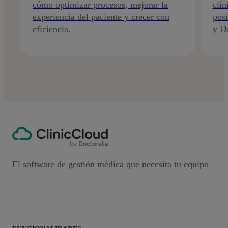
cómo optimizar procesos, mejorar la
clín
experiencia del paciente y crecer con
posi
eficiencia.
y Do
El software de gestión médica que necesita tu equipo