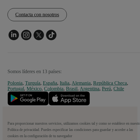
Contacta con nosotros
Somos líderes en 13 países:
Polonia
,
Turquía
,
España
,
Italia
,
Alemania
,
República Checa
,
Portugal
,
México
,
Colombia
,
Brasil
,
Argentina
,
Perú
,
Chile
Para proporcionar nuestros servicios, utilizamos cookies tal y como se establece en nuestr
Política de privacidad. Puedes especificar las condiciones para guardar y acceder a las
cookies en la configuración de tu navegador