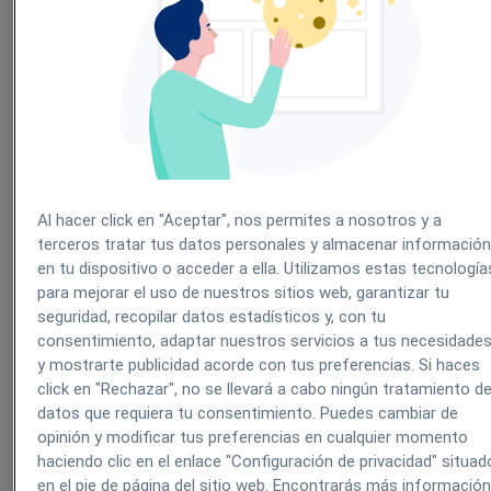
Invertir en SEM
El SEM consiste en crear campañas de publicidad en los buscador
de internet y webs relacionadas con tu campo de acción.
Trabajar el SEO
El SEO es el conjunto de técnicas que se emplean para posicionar 
web en los buscadores. Esto es hacer que aparezca entre l
primeros resultados de búsqueda de Google. En este post 
Al hacer click en "Aceptar", nos permites a nosotros y a
enseñamos de forma más detallada
qué es el SEO
.
terceros tratar tus datos personales y almacenar informació
Ser activo en Redes Sociales
en tu dispositivo o acceder a ella. Utilizamos estas tecnología
para mejorar el uso de nuestros sitios web, garantizar tu
Los profesionales de la salud que son más activos en sitios co
seguridad, recopilar datos estadísticos y, con tu
Facebook o Twitter tienen un plus de buena imagen delante de l
consentimiento, adaptar nuestros servicios a tus necesidade
internautas. El mecanismo es muy sencillo, por ejemplo: alguien 
hace una consulta en Twitter y tú le respondes. Ya has creado 
y mostrarte publicidad acorde con tus preferencias. Si haces
vínculo con esa persona, algo que tendrá muy en cuenta a la hora 
click en "Rechazar", no se llevará a cabo ningún tratamiento d
elegir clínica.
datos que requiera tu consentimiento. Puedes cambiar de
opinión y modificar tus preferencias en cualquier momento
Hacer campañas de mailing
haciendo clic en el enlace "Configuración de privacidad" situad
El mailing es el “buzoneo 2.0”. Solo necesitas una base de dat
en el pie de página del sitio web. Encontrarás más informació