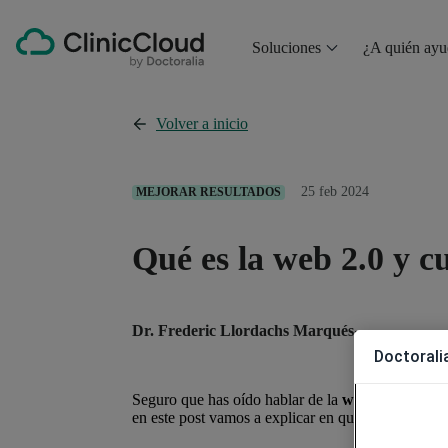
Soluciones
¿A quién ay
Volver a inicio
25 feb 2024
MEJORAR RESULTADOS
Qué es la web 2.0 y cu
Dr. Frederic Llordachs Marqués
Doctoralia
Seguro que has oído hablar de la
web 2.0
, un con
en este post vamos a explicar en qué consiste la w