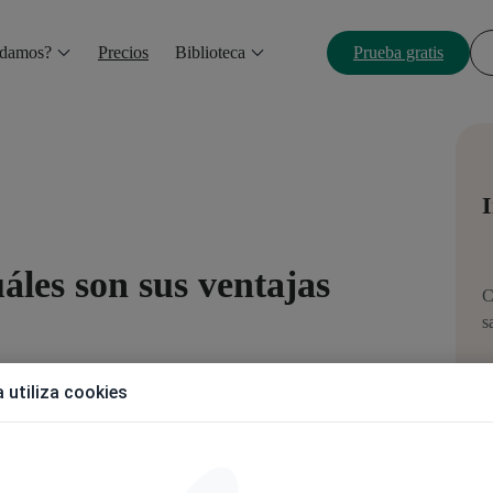
udamos?
Precios
Biblioteca
Prueba gratis
I
áles son sus ventajas
C
s
 utiliza cookies
N
cepto muy en boga en Internet. Si no tienes claro a qué se refiere,
eb 2.0 y cuáles son sus ventajas.