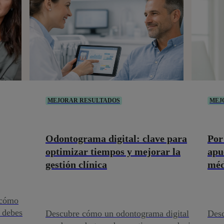
MEJORAR RESULTADOS
MEJ
Odontograma digital: clave para
Por
optimizar tiempos y mejorar la
apu
gestión clínica
méd
 cómo
s debes
Descubre cómo un odontograma digital
Desc