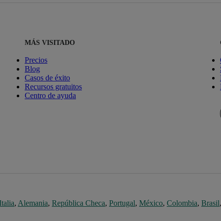
MÁS VISITADO
Precios
Blog
Casos de éxito
Recursos gratuitos
Centro de ayuda
Italia
,
Alemania
,
República Checa
,
Portugal
,
México
,
Colombia
,
Brasil