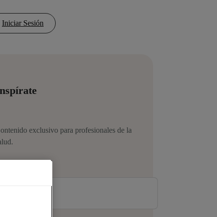
Iniciar Sesión
nspírate
ontenido exclusivo para profesionales de la
alud.
ombre:
*