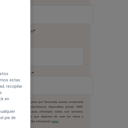
pellido:
*
úmero de teléfono
*
orreo electrónico:
*
datos
zamos estas
d, recopilar
s
ck en
 facilitar tus datos, aceptas que Doctoralia pueda contactarte
or todos los medios electrónicos disponibles (email, SMS,
ualquier
hatsApp o similares) para informarte sobre sus servicios.
iempre podrás pedirnos que dejemos de usar tus datos y
el pie de
onerte al tratamiento. Más información
aquí.