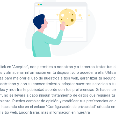
A
2003-2004, como forma de hacer referencia a algunas
nternet
en los últimos años.
N
 nueva generación de sitios web que se permiten a las personas
s que antes no eran posibles.
istían en páginas HTML estáticas. Más adelante, los
e forma dinámica pensadas para actualizarse con frecuencia y
eb 2.0 las páginas web no son solo dinámicas sino también
C
click en "Aceptar", nos permites a nosotros y a terceros tratar tus 
ido en participantes de la red, dejando atrás su papel de meros
s y almacenar información en tu dispositivo o acceder a ella. Utili
omentarios en blogs son tres formas a través de las cuáles los
as para mejorar el uso de nuestros sitios web, garantizar tu segurida
adísticos y, con tu consentimiento, adaptar nuestros servicios a tu
2.0 es posible gracias a una nueva técnica de programación llamada
es y mostrarte publicidad acorde con tus preferencias. Si haces cli
hace posible que nuestro navegador se conecte al servidor
Al
", no se llevará a cabo ningún tratamiento de datos que requiera tu
ón en segundo plano. Este método se usa para descargar solo las
p
do de la interacción del usuario. De esta forma, no es necesario
iento. Puedes cambiar de opinión y modificar tus preferencias en c
W
e realiza un cambio, lo que da como resultado un sitio web más
S
aciendo clic en el enlace "Configuración de privacidad" situado en 
 persona que visita el sitio web.
op
l sitio web. Encontrarás más información en nuestra