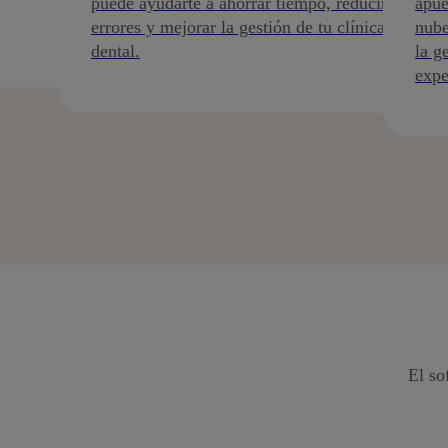
puede ayudarte a ahorrar tiempo, reducir
apue
errores y mejorar la gestión de tu clínica
nube
dental.
la g
expe
El so