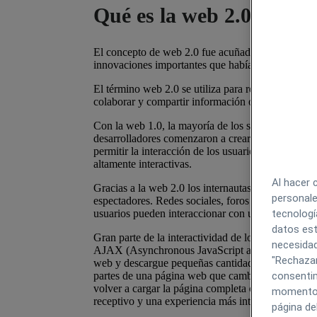
Qué es la web 2.0
El concepto de web 2.0 fue acuñado en los años 
innovaciones importantes que habían surgido en
I
El término web 2.0 se utiliza para referirse a una
colaborar y compartir información online de forma
Con la web 1.0, la mayoría de los sitios web cons
desarrolladores comenzaron a crear páginas web d
permitir la interacción de los usuarios. Con la w
altamente interactivas.
Al hacer 
Gracias a la web 2.0 los internautas se han convert
personale
espectadores. Redes sociales, foros o sección de c
usuarios pueden interaccionar con un sitio web.
tecnologí
datos est
Gran parte de la interactividad de los sitios web 
necesidad
AJAX (Asynchronous JavaScript and XML). AJAX 
"Rechazar
web y descargue pequeñas cantidades de informaci
partes de una página web que cambian como resulta
consentim
volver a cargar la página completa cada vez que s
momento h
receptivo y una experiencia más interactiva para la
página de