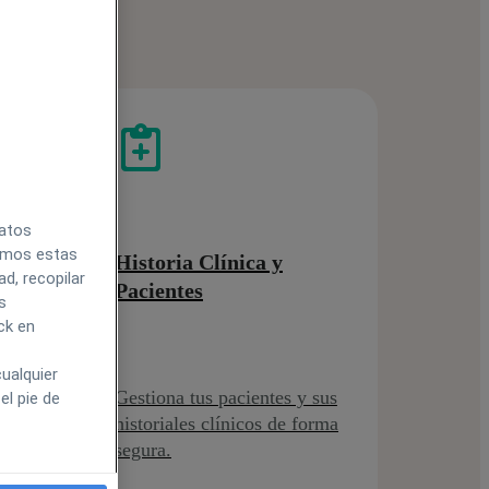
datos
zamos estas
Historia Clínica y
d, recopilar
Pacientes
s
ck en
ualquier
itas
Gestiona tus pacientes y sus
el pie de
ra
historiales clínicos de forma
segura.