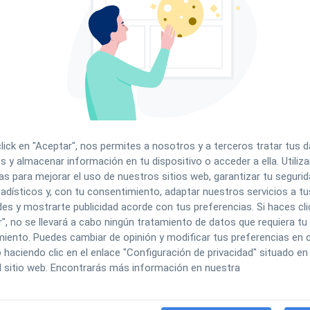
click en "Aceptar", nos permites a nosotros y a terceros tratar tus 
s y almacenar información en tu dispositivo o acceder a ella. Utili
nfiguración del
Agenda y
as para mejorar el uso de nuestros sitios web, garantizar tu segurida
ntro
comunicaciones
adísticos y, con tu consentimiento, adaptar nuestros servicios a tu
es y mostrarte publicidad acorde con tus preferencias. Si haces cli
", no se llevará a cabo ningún tratamiento de datos que requiera tu
iento. Puedes cambiar de opinión y modificar tus preferencias en c
tiona la información y
Gestiona tu calendario, c
aciendo clic en el enlace "Configuración de privacidad" situado en 
l sitio web. Encontrarás más información en nuestra
 ajustes de tu centro
y disponibilidad de mane
ico o consulta.
eficiente.