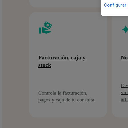
Configurar
Facturación, caja y
No
stock
Des
vir
Controla la facturación,
arti
pagos y caja de tu consulta.