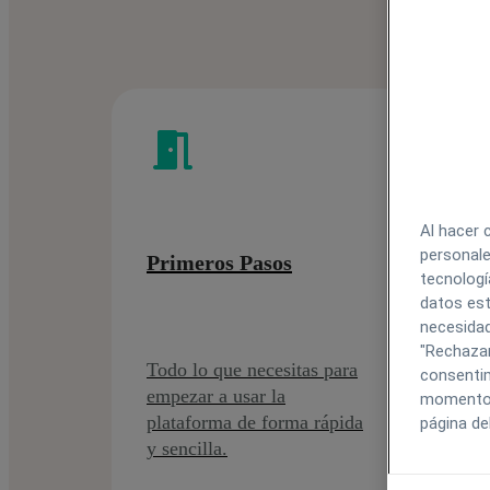
Al hacer 
personale
Primeros Pasos
Co
tecnologí
Ce
datos est
necesidad
"Rechazar
Todo lo que necesitas para
consentim
empezar a usar la
Ges
momento h
plataforma de forma rápida
página de
los
y sencilla.
méd