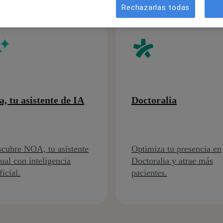
Rechazarlas todas
a, tu asistente de IA
Doctoralia
cubre NOA, tu asistente
Optimiza tu presencia en
tual con inteligencia
Doctoralia y atrae más
ficial.
pacientes.