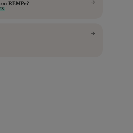
o con REMPe?
ES