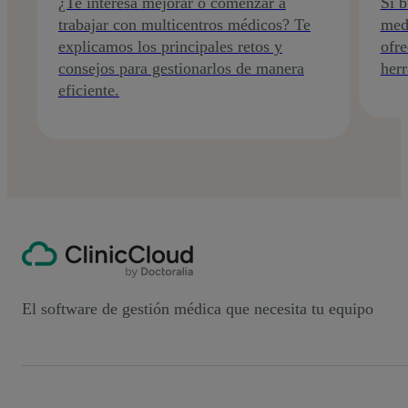
¿Te interesa mejorar o comenzar a
Si b
trabajar con multicentros médicos? Te
medi
explicamos los principales retos y
ofre
consejos para gestionarlos de manera
herr
eficiente.
El software de gestión médica que necesita tu equipo