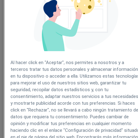
Análisis y definición de la necesidad de información
Esto es tan sencillo como definir el tema del que necesitas
información. Para encontrar resultados útiles, la definición debe ser
lo más ajustada a tus objetivos. Por ejemplo, no es lo mismo buscar
información sobre nuevos tratamientos para la gripe que estadística
sobre la incidencia de la gripe en España durante el año pasado,
aunque el termino gripe aparecerá en ambas búsquedas.
Nivel y cobertura de la búsqueda
Al hacer click en "Aceptar", nos permites a nosotros y a
Hay que establecer tres cosas:
terceros tratar tus datos personales y almacenar informació
Periodo temporal que cubre la búsqueda
en tu dispositivo o acceder a ella. Utilizamos estas tecnología
Cobertura geográfica
para mejorar el uso de nuestros sitios web, garantizar tu
Tipología documental
seguridad, recopilar datos estadísticos y, con tu
Por ejemplo, monografías publicadas en España entre el año 2000 
consentimiento, adaptar nuestros servicios a tus necesidade
el actual.
y mostrarte publicidad acorde con tus preferencias. Si haces
click en "Rechazar", no se llevará a cabo ningún tratamiento d
Selección de las fuentes de información
datos que requiera tu consentimiento. Puedes cambiar de
Gracias a Internet existen una gran cantidad de fuentes bibliográfic
opinión y modificar tus preferencias en cualquier momento
médicas disponibles para su consulta. En
este post
recopilamos las
haciendo clic en el enlace "Configuración de privacidad" situad
más útiles en medicina. Algunos, como PubMed son de acceso
en el pie de página del sitio web. Encontrarás más informació