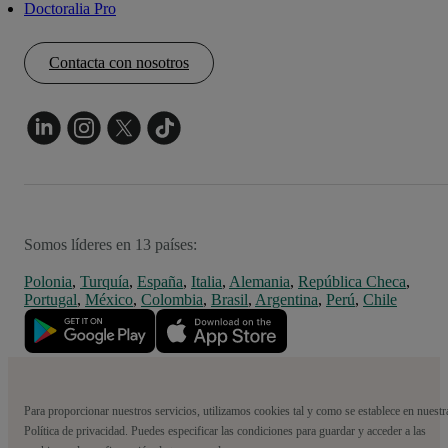
Doctoralia Pro
Contacta con nosotros
Somos líderes en 13 países:
Polonia
,
Turquía
,
España
,
Italia
,
Alemania
,
República Checa
,
Portugal
,
México
,
Colombia
,
Brasil
,
Argentina
,
Perú
,
Chile
Para proporcionar nuestros servicios, utilizamos cookies tal y como se establece en nuestr
Política de privacidad. Puedes especificar las condiciones para guardar y acceder a las