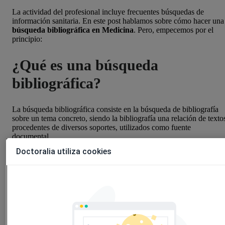
La actividad del profesional incluye frecuentes búsquedas de
información sanitaria. En este post hablamos sobre cómo hacer una
búsqueda bibliográfica en Medicina
. Pero, empecemos por el
principio:
¿Qué es una búsqueda
bibliográfica?
La búsqueda bibliográfica consiste en la búsqueda de bibliografía
sobre un tema concreto, siendo la bibliografía una relación de texto
procedentes de diversos soportes, utilizados como fuente
documental.
Doctoralia utiliza cookies
Pasos para hacer una búsqueda
bibliográfica médica
La mayoría de los expertos dividen la búsqueda bibliográfica en 5
etapas. Son las siguientes: