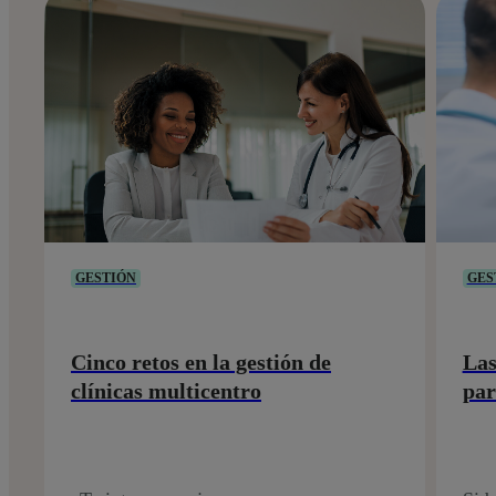
GESTIÓN
GES
Cinco retos en la gestión de
Las
clínicas multicentro
par